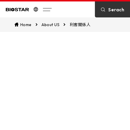
Serach
Biostar
Home
About US
利害關係人
利害關係人
提供給各利害關係人的聯絡管道，獲取
有關公司營運之相關訊息