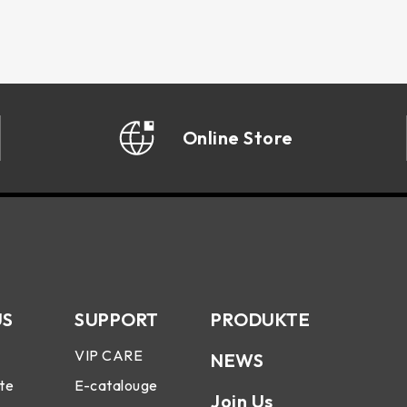
Online Store
US
SUPPORT
PRODUKTE
VIP CARE
NEWS
te
E-catalouge
Join Us