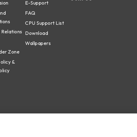
sion
E-Support
and
FAQ
tions
CPU Support List
 Relations
Download
Wallpapers
der Zone
olicy &
olicy