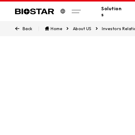
Solution
s
Biostar
Back
Home
About US
Investors Relat
All Solutions
A
Industrial PC
Edge Computing
Industrial
Industrial Motherboards
Automation
Industrial Computers
EV Charger
股東會資訊
Digital Signage
POS/KIOSK
Keep moving forward
PC(MB/VGA)
SSDs
AI Workstation