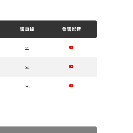
議事錄
會議影音