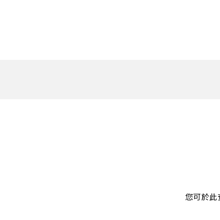
2.5" SATA
Human Machine
M.2 PCIe
Interface
Portable SSD
您可於此