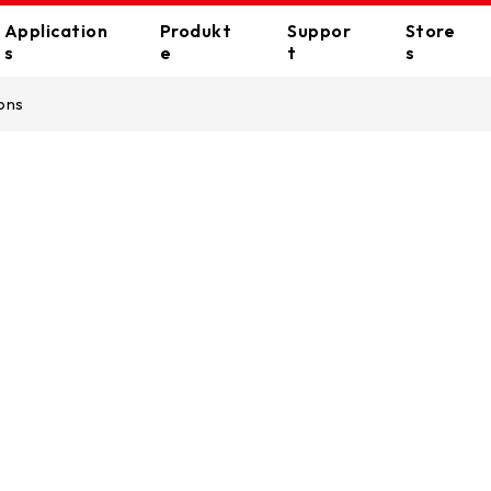
企業簡介
Application
Produkt
Suppor
Store
s
e
t
s
股東會資訊
ions
ll Applications
財務資訊
VIP CARE
Bezugsquelle
Motherboards
Grafik
Gaming
E-catalouge
Online Store
公司年報
公司治理
Creator
E-Support
VALKYRIE series
AMD
RACING series
NVIDIA
Home
FAQ
股東會資訊
SILVER series
Intel
Office
CPU Support List
Standard series
AI-Turbo
Education
股東服務專區
Download
Wallpapers
舉報申訴窗口
Memorys
Periphe