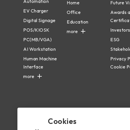
Automation
Home
Future Vi
EV Charger
Office
Awards 
Digital Signage
Certifica
Education
POS/KIOSK
Investors
more
PC(MB/VGA)
ESG
AI Workstation
Stakehol
Human Machine
Privacy P
Interface
Cookie P
more
Cookies